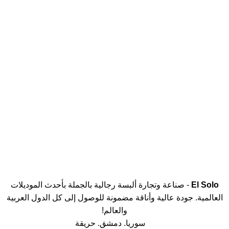
نضمن جودة التصنيع
24/7 متابعة
متابعة مستمرة باي وقت
مواصفات عالمية
نعمل وفق المواصفات العالمية
El Solo
- صناعة وتجارة ألبسة رجالية بالجملة بأحدث الموديلات
العالمية. جودة عالية وأناقة مضمونة للوصول إلى كل الدول العربية
والعالم!
سوريا. دمشق. حريقة