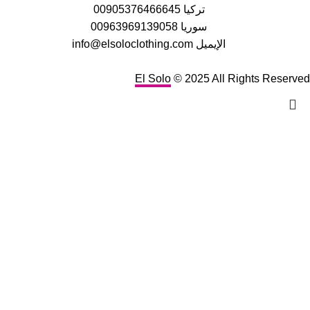
تركيا 00905376466645
سوريا 00963969139058
الإيميل info@elsoloclothing.com
El Solo
© 2025 All Rights Reserved
Search
Start typing to see products you are looking for.