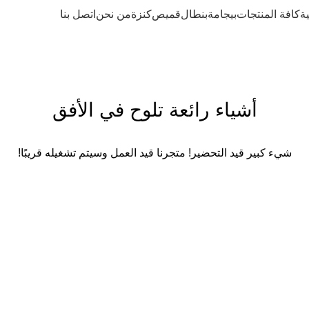
ة
كافة المنتجات
بيجامة
بنطال
قميص
كنزة
من نحن
اتصل بنا
أشياء رائعة تلوح في الأفق
شيء كبير قيد التحضير! متجرنا قيد العمل وسيتم تشغيله قريبًا!