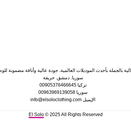
نضمن جودة التصنيع
24/7 متابعة
متابعة مستمرة باي وقت
مواصفات عالمية
نعمل وفق المواصفات العالمية
ية بالجملة بأحدث الموديلات العالمية. جودة عالية وأناقة مضمونة للوص
سوريا. دمشق. حريقة
تركيا 00905376466645
سوريا 00963969139058
الإيميل info@elsoloclothing.com
El Solo
© 2025 All Rights Reserved