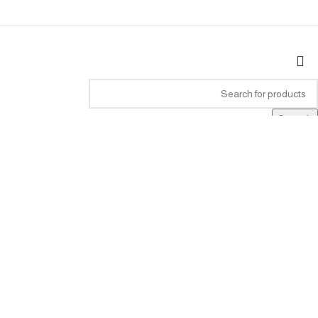
Search
Start typing to see products you are looking for.