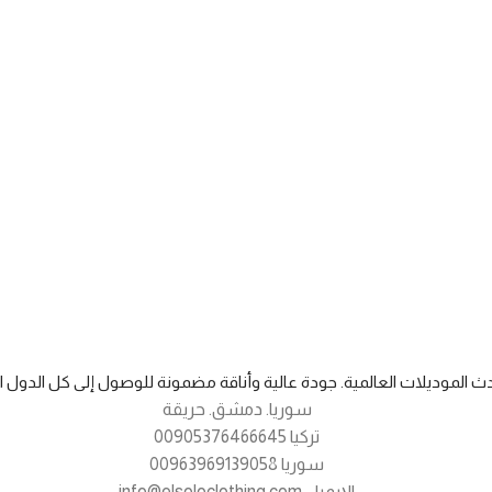
24/7 متابعة
متابعة مستمرة باي وقت
مواصفات عالمية
نعمل وفق المواصفات العالمية
دث الموديلات العالمية. جودة عالية وأناقة مضمونة للوصول إلى كل الدول الع
سوريا. دمشق. حريقة
تركيا 00905376466645
سوريا 00963969139058
الإيميل info@elsoloclothing.com