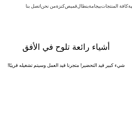
ة
كافة المنتجات
بيجامة
بنطال
قميص
كنزة
من نحن
اتصل بنا
أشياء رائعة تلوح في الأفق
شيء كبير قيد التحضير! متجرنا قيد العمل وسيتم تشغيله قريبًا!